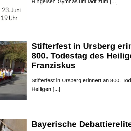
Ringeisen-Gymnasium lädt zum [...]
Stifterfest in Ursberg eri
m lädt
800. Todestag des Heili
ert
Franziskus
Stifterfest in Ursberg erinnert an 800. T
Heiligen [...]
Bayerische Debattierelit
berg