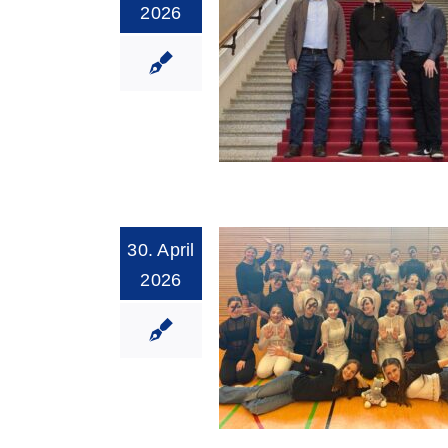
2026
erinnert an 800. To
des Heiligen Franz
Bayerische Debattie
30. April
unter sich – u
2026
Konstantin Ha
mittendrin, statt nu