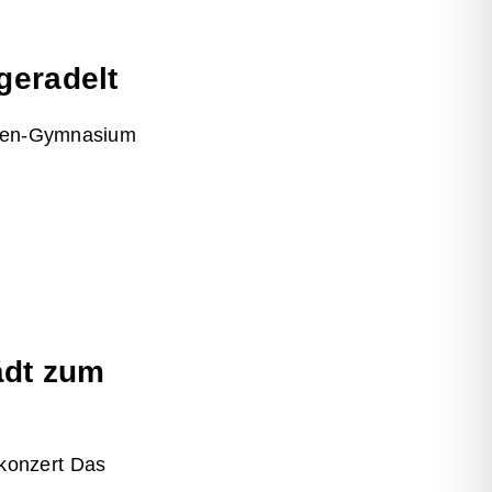
geradelt
isen-Gymnasium
ädt zum
konzert Das