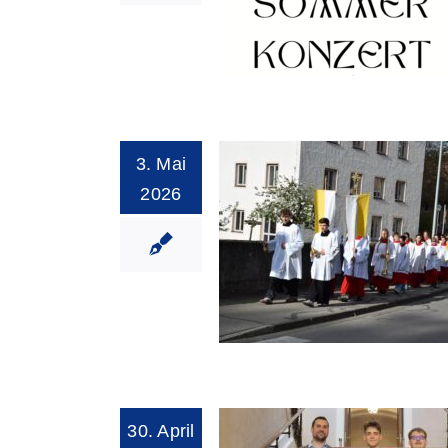
3. Mai
Ringeisen-Gymnasiu
2026
zum Sommerkonz
30. April
Stifterfest in Urs