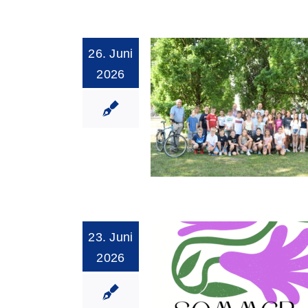
Tänzerinnen d
26. Juni
Ringeisen-Gymna
2026
sind unter den Top F
Deutschland
23. Juni
Fast einmal um die
2026
geradelt