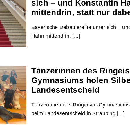
sich – und Konstantin H
destag
mittendrin, statt nur dab
iskus
Bayerische Debattierelite unter sich – un
Hahn mittendrin, [...]
Tänzerinnen des Ringeis
relite
nd
Gymnasiums holen Silbe
hn
Landesentscheid
r dabei
Tänzerinnen des Ringeisen-Gymnasiums 
beim Landesentscheid in Straubing [...]