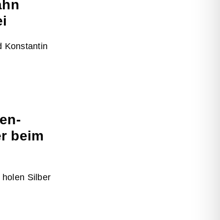
ahn
ei
d Konstantin
en-
r beim
holen Silber