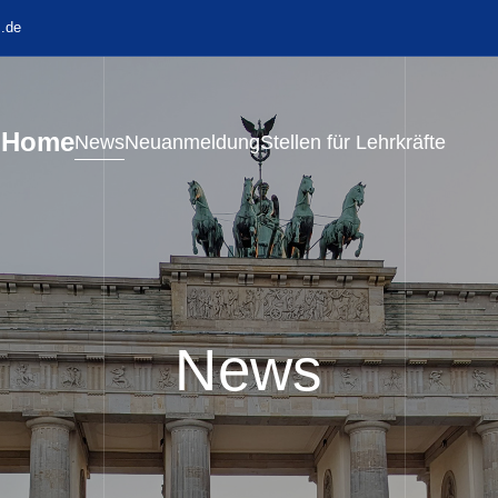
.de
Home
News
Neuanmeldung
Stellen für Lehrkräfte
News