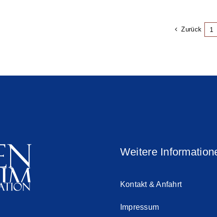
es
Zurück
1
siums
im
id
Weitere Information
Kontakt & Anfahrt
Impressum