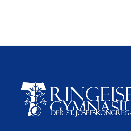
Tänzerinnen d
Ringeisen-Gymna
holen Silber be
Landesentsche