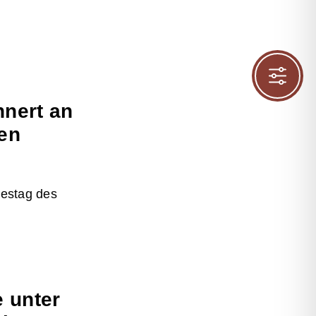
nnert an
gen
odestag des
e unter