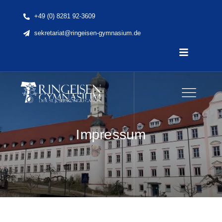
Skip
+49 (0) 8281 92-3609
to
sekretariat@ringeisen-gymnasium.de
content
Toggle
Navigatio
Home
News
Impressum
Unsere Schule
Schule & Unterricht
Lernen & Erleben