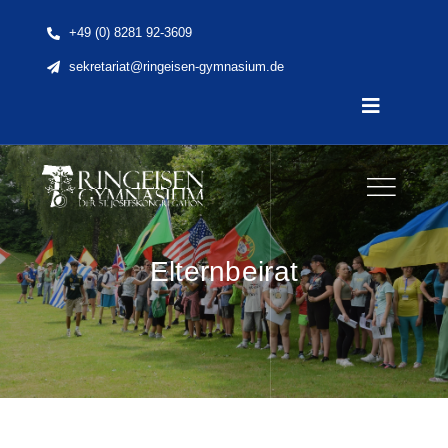
Skip
+49 (0) 8281 92-3609
to
sekretariat@ringeisen-gymnasium.de
content
Toggle
Navigatio
Home
News
Elternbeirat
Unsere Schule
Schule & Unterricht
Lernen & Erleben