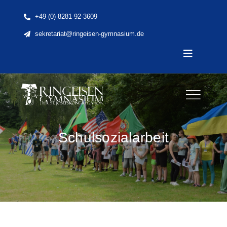
Skip
+49 (0) 8281 92-3609
to
sekretariat@ringeisen-gymnasium.de
content
Toggle
Navigatio
Home
News
Schulsozialarbeit
Unsere Schule
Schule & Unterricht
Lernen & Erleben