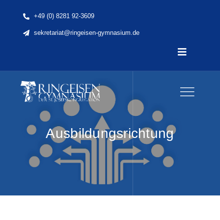
Skip
+49 (0) 8281 92-3609
to
sekretariat@ringeisen-gymnasium.de
content
Toggle
Navigatio
Home
News
Ausbildungsrichtung
Unsere Schule
Schule & Unterricht
Lernen & Erleben