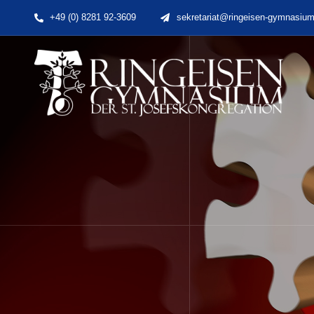
Skip
+49 (0) 8281 92-3609
sekretariat@ringeisen-gymnasium
to
content