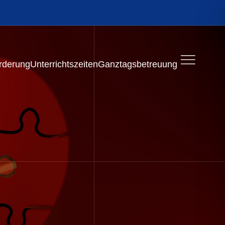
rderung
Unterrichtszeiten
Ganztagsbetreuung