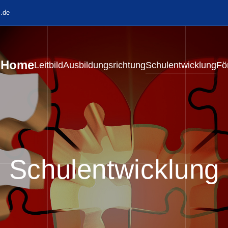
.de
Home
Leitbild
Ausbildungsrichtung
Schulentwicklung
Fö
Schulentwicklung