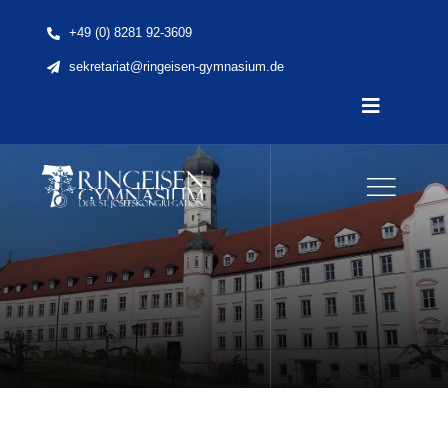
Skip
+49 (0) 8281 92-3609
to
sekretariat@ringeisen-gymnasium.de
content
Toggle
Navigatio
Home
News
Unsere Schule
Schule & Unterricht
Lernen & Erleben