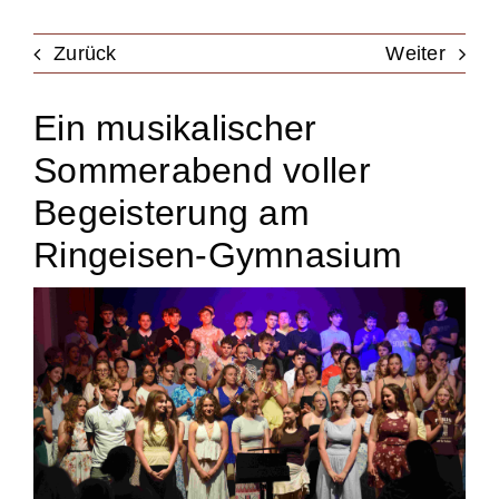
Unterstützung
Zurück
Weiter
Ein musikalischer
Kontakt & Anfahrt
Sommerabend voller
Termine
Begeisterung am
Ringeisen-Gymnasium
Stellen