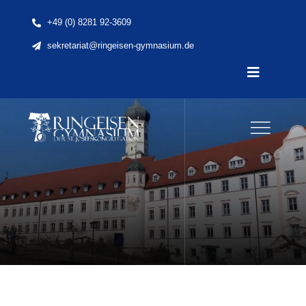
Skip
+49 (0) 8281 92-3609
to
sekretariat@ringeisen-gymnasium.de
content
Toggle
Navigatio
Home
News
Unsere Schule
Schule & Unterricht
Lernen & Erleben