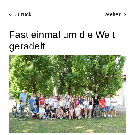
Unterstützung
Zurück
Weiter
Fast einmal um die Welt
Kontakt & Anfahrt
geradelt
Termine
Stellen