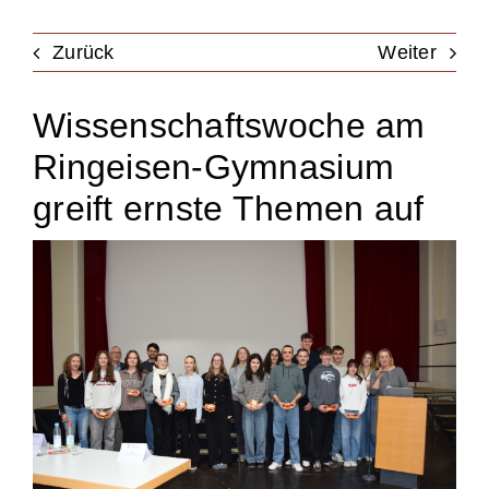
Unterstützung
Zurück
Weiter
Wissenschaftswoche am
Kontakt & Anfahrt
Ringeisen-Gymnasium
Termine
greift ernste Themen auf
Stellen