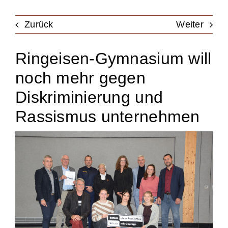
Unterstützung
Zurück
Weiter
Ringeisen-Gymnasium will
Kontakt & Anfahrt
noch mehr gegen
Termine
Diskriminierung und
Rassismus unternehmen
Stellen