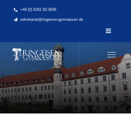
Skip
+49 (0) 8281 92-3609
to
sekretariat@ringeisen-gymnasium.de
content
Toggle
Navigatio
Home
News
Unsere Schule
Schule & Unterricht
Lernen & Erleben