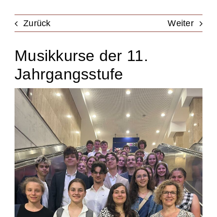
Unterstützung
Zurück
Weiter
Musikkurse der 11.
Kontakt & Anfahrt
Jahrgangsstufe
Termine
Stellen