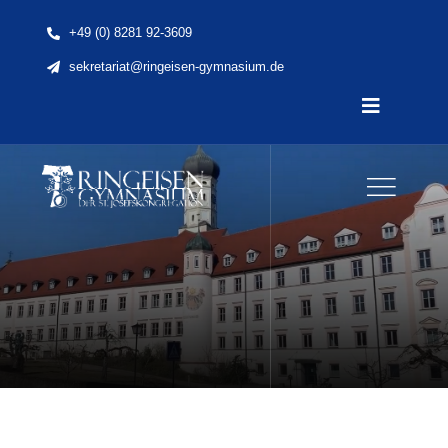
Skip
+49 (0) 8281 92-3609
to
sekretariat@ringeisen-gymnasium.de
content
Toggle
Navigatio
Home
News
Unsere Schule
Schule & Unterricht
Lernen & Erleben