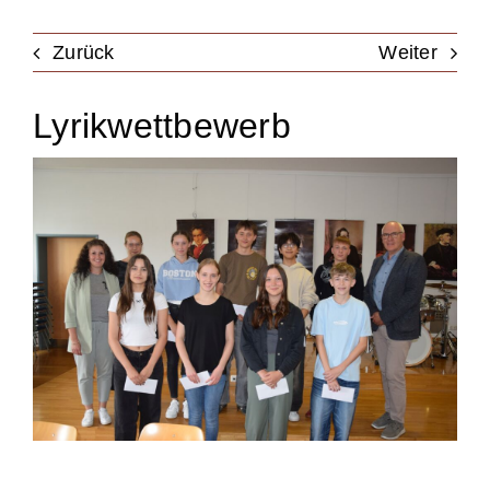
Unterstützung
Zurück
Weiter
Lyrikwettbewerb
Kontakt & Anfahrt
Termine
Stellen