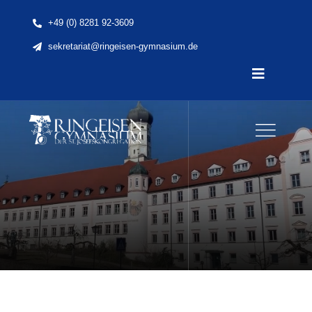
Skip
+49 (0) 8281 92-3609
to
sekretariat@ringeisen-gymnasium.de
content
Toggle
Navigatio
Home
News
Unsere Schule
Schule & Unterricht
Lernen & Erleben