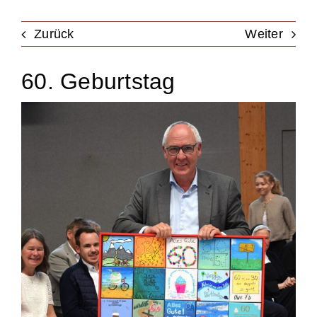
Unterstützung
Zurück
Weiter
60. Geburtstag
Kontakt & Anfahrt
Termine
Stellen